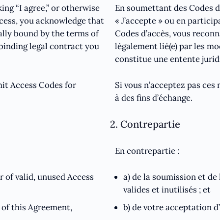
ing “I agree,” or otherwise
En soumettant des Codes d’a
ocess, you acknowledge that
« J’accepte » ou en partic
ally bound by the terms of
Codes d’accès, vous reconna
binding legal contract you
légalement lié(e) par les m
constitue une entente juri
mit Access Codes for
Si vous n’acceptez pas ces
à des fins d’échange.
2. Contrepartie
En contrepartie :
 of valid, unused Access
a) de la soumission et de
valides et inutilisés ; et
 of this Agreement,
b) de votre acceptation d