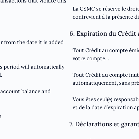
ansactions that violate this
La CSMC se réserve le droit
contrevient à la présente d
6. Expiration du Crédit
ar from the date it is added
Tout Crédit au compte émis 
votre compte. .
s period will automatically
.
Tout Crédit au compte inuti
automatiquement, sans préav
r account balance and
Vous êtes seul(e) responsab
et de la date d’expiration a
s
7. Déclarations et garan