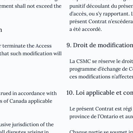
eement shall not exceed the
punitif découlant du prése
d’accès, ou s’y rapportant.
présent Contrat n’excédera
m
a été accordé.
9. Droit de modificatio
r terminate the Access
hat such modification will
La CSMC se réserve le droit
programme d’échange de Co
ces modifications n’affecte
10. Loi applicable et c
trued in accordance with
ws of Canada applicable
Le présent Contrat est régi
province de l’Ontario et aux
sive jurisdiction of the
ll disputes arising in
Chaque partie se soumet i