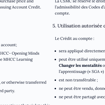
 purchase price and
La CSMC se réserve le droit 
issuing Account Credit.
l’admissibilité des Codes d
compte.
5. Utilisation autorisée
Le Crédit au compte :
r account;
sera appliqué directement
n MHCC- Opening Minds
 the MHCC Learning
peut être utilisé uniquem
Changer les mentalités
o
l’apprentissage (« SGA ») 
est non transférable ;
d, or otherwise transferred
ne peut être vendu, donné
rd party.
ne peut être partagé avec 