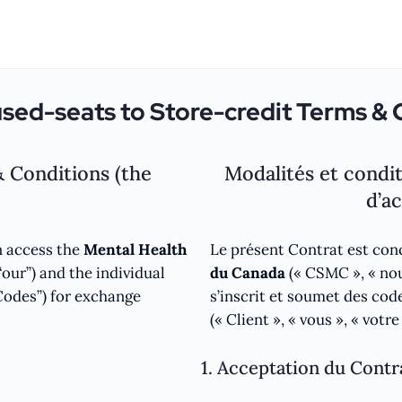
ed-seats to Store-credit Terms & 
 Conditions (the
Modalités et condit
d’ac
n access the
Mental Health
Le présent Contrat est con
“our”) and the individual
du Canada
(« CSMC », « nous
Codes”) for exchange
s’inscrit et soumet des code
(« Client », « vous », « votre
1. Acceptation du Contr