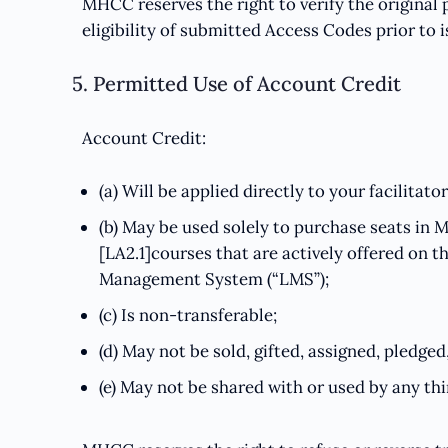
MHCC reserves the right to verify the original
eligibility of submitted Access Codes prior to 
5. Permitted Use of Account Credit
Account Credit:
(a) Will be applied directly to your facilitato
(b) May be used solely to purchase seats i
[LA2.1]courses that are actively offered on
Management System (“LMS”);
(c) Is non-transferable;
(d) May not be sold, gifted, assigned, pledge
(e) May not be shared with or used by any thi