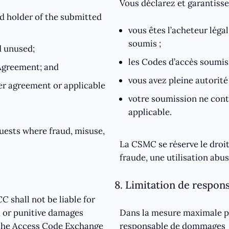
Vous déclarez et garantisse
ed holder of the submitted
vous êtes l’acheteur léga
soumis ;
d unused;
les Codes d’accès soumis s
s Agreement; and
vous avez pleine autorité
er agreement or applicable
votre soumission ne cont
applicable.
uests where fraud, misuse,
La CSMC se réserve le droi
fraude, une utilisation abu
8. Limitation de respons
shall not be liable for
l, or punitive damages
Dans la mesure maximale pe
r the Access Code Exchange
responsable de dommages in